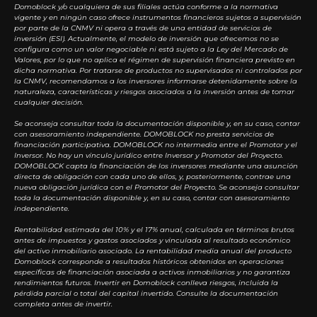
Domoblock y/o cualquiera de sus filiales actúa conforme a la normativa
vigente y en ningún caso ofrece instrumentos financieros sujetos a supervisión
por parte de la CNMV ni opera a través de una entidad de servicios de
inversión (ESI). Actualmente, el modelo de inversión que ofrecemos no se
configura como un valor negociable ni está sujeto a la Ley del Mercado de
Valores, por lo que no aplica el régimen de supervisión financiera previsto en
dicha normativa. Por tratarse de productos no supervisados ni controlados por
la CNMV, recomendamos a los inversores informarse detenidamente sobre la
naturaleza, características y riesgos asociados a la inversión antes de tomar
cualquier decisión.
Se aconseja consultar toda la documentación disponible y, en su caso, contar
con asesoramiento independiente. DOMOBLOCK no presta servicios de
financiación participativa. DOMOBLOCK no intermedia entre el Promotor y el
Inversor. No hay un vínculo jurídico entre Inversor y Promotor del Proyecto.
DOMOBLOCK capta la financiación de los inversores mediante una asunción
directa de obligación con cada uno de ellos, y, posteriormente, contrae una
nueva obligación jurídica con el Promotor del Proyecto. Se aconseja consultar
toda la documentación disponible y, en su caso, contar con asesoramiento
independiente.
Rentabilidad estimada del 10% y el 17% anual, calculada en términos brutos
antes de impuestos y gastos asociados y vinculada al resultado económico
del activo inmobiliario asociado. La rentabilidad media anual del producto
Domoblock corresponde a resultados históricos obtenidos en operaciones
específicas de financiación asociada a activos inmobiliarios y no garantiza
rendimientos futuros. Invertir en Domoblock conlleva riesgos, incluida la
pérdida parcial o total del capital invertido. Consulte la documentación
completa antes de invertir.