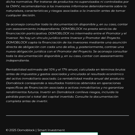
dicha normativa. Por tratarse de productos no supervisados ni controlados por
la CNMV, recomendamos a los inversores informarse detenidamente sobre la
naturaleza, características y riesgos asociados a la inversión antes de tomar
cualquier decisión.
Se aconseja consultar toda la documentación disponible y, en su caso, contar
con asesoramiento independiente. DOMOBLOCK no presta servicios de
financiación participativa. DOMOBLOCK no intermedia entre el Promotor y el
Inversor. No hay un vínculo jurídico entre Inversor y Promotor del Proyecto.
DOMOBLOCK capta la financiación de los inversores mediante una asunción
directa de obligación con cada uno de ellos, y, posteriormente, contrae una
nueva obligación jurídica con el Promotor del Proyecto. Se aconseja consultar
toda la documentación disponible y, en su caso, contar con asesoramiento
independiente.
Rentabilidad estimada del 10% y el 17% anual, calculada en términos brutos
antes de impuestos y gastos asociados y vinculada al resultado económico
del activo inmobiliario asociado. La rentabilidad media anual del producto
Domoblock corresponde a resultados históricos obtenidos en operaciones
específicas de financiación asociada a activos inmobiliarios y no garantiza
rendimientos futuros. Invertir en Domoblock conlleva riesgos, incluida la
pérdida parcial o total del capital invertido. Consulte la documentación
completa antes de invertir.
© 2025 Domoblock | Smart Investment