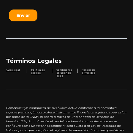
Términos Legales
|
|
|
Aviso legal
Política de
Condiciones
Política de
cookies
solución de
privacidad
pago
Domoblock y/o cualquiera de sus filiales actúa conforme a la normativa
vigente y en ningún caso ofrece instrumentos financieros sujetos a supervisión
por parte de la CNMV ni opera a través de una entidad de servicios de
inversión (ESI). Actualmente, el modelo de inversión que ofrecemos no se
configura como un valor negociable ni está sujeto a la Ley del Mercado de
Valores, por lo que no aplica el régimen de supervisión financiera previsto en