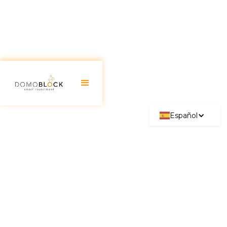
Español
Inversión en Inmuebles
Tokenizados: Retos y
Oportunidades
August 18, 2025
Inversión en inmuebles tokenizados, una
nueva forma de inversión en propiedades.