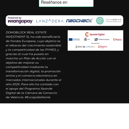
DOMOBLOCK REAL ESTATE
INVESTMENT SL ha sido beneficiaria
de Fondos Europeos, cuyo objetivo es
el refuerzo del crecimiento sostenible
y la competitividad de las PYMES, y
gracias al cual ha puesto en
marcha un Plan de Acción con el
objetivo de mejorar su
competitividad mediante la
transformación digital, la promoción
online y el comercio electrónico en
mercados internacionales durante el
año 2025. Para ello ha contado con
el apoyo del Programa Xpande
Digital de la Cámara de Comercio
de Valencia. #EuropaSeSiente