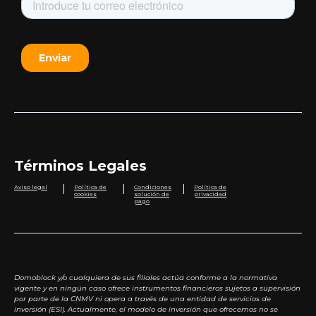
Términos Legales
|
|
|
Aviso legal
Política de
Condiciones
Política de
cookies
solución de
privacidad
pago
Domoblock y/o cualquiera de sus filiales actúa conforme a la normativa
vigente y en ningún caso ofrece instrumentos financieros sujetos a supervisión
por parte de la CNMV ni opera a través de una entidad de servicios de
inversión (ESI). Actualmente, el modelo de inversión que ofrecemos no se