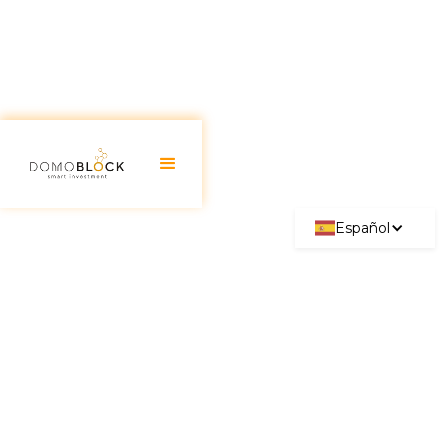
Español
Zona de Argüelles Madrid:
Guía de Inversión 2026
September 11, 2025
Argüelles se ha consolidado como uno de los
barrios más vibrantes y céntricos de Madrid y como
un foco de atención indiscutible para inversores