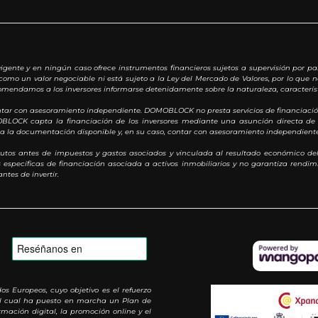
igente y en ningún caso ofrece instrumentos financieros sujetos a supervisión por pa
como un valor negociable ni está sujeto a la Ley del Mercado de Valores, por lo que n
omendamos a los inversores informarse detenidamente sobre la naturaleza, característi
ontar con asesoramiento independiente. DOMOBLOCK no presta servicios de financiación
MOBLOCK capta la financiación de los inversores mediante una asunción directa de 
oda la documentación disponible y, en su caso, contar con asesoramiento independiente
utos antes de impuestos y gastos asociados y vinculada al resultado económico del
specíficas de financiación asociada a activos inmobiliarios y no garantiza rendimie
ntes de invertir.
Europeos, cuyo objetivo es el refuerzo
 al cual ha puesto en marcha un Plan de
mación digital, la promoción online y el