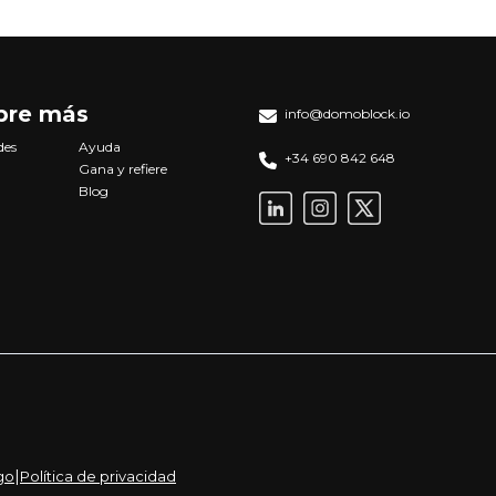
bre más
info@domoblock.io
des
Ayuda
+34 690 842 648
Gana y refiere
Blog
|
go
Política de privacidad