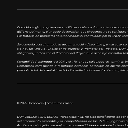
Domoblock y/o cualquiera de sus filiales actúa conforme a la normativa v
(ESI). Actualmente, el modelo de inversión que ofrecemos no se configura 
Por tratarse de productos no supervisados ni controlados por la CNMV, rec
Se aconseja consultar toda la documentación disponible y, en su caso, c
No hay un vínculo jurídico entre Inversor y Promotor del Proyecto. DO
obligación jurídica con el Promotor del Proyecto. Se aconseja consultar t
Rentabilidad estimada del 10% y el 17% anual, calculada en términos br
Domoblock corresponde a resultados históricos obtenidos en operaciones e
parcial o total del capital invertido. Consulte la documentación completa a
© 2025 Domoblock | Smart Investment
DOMOBLOCK REAL ESTATE INVESTMENT SL ha sido beneficiaria de Fondos 
del crecimiento sostenible y la competitividad de las PYMES, y gracias
Acción con el objetivo de mejorar su competitividad mediante la transfor