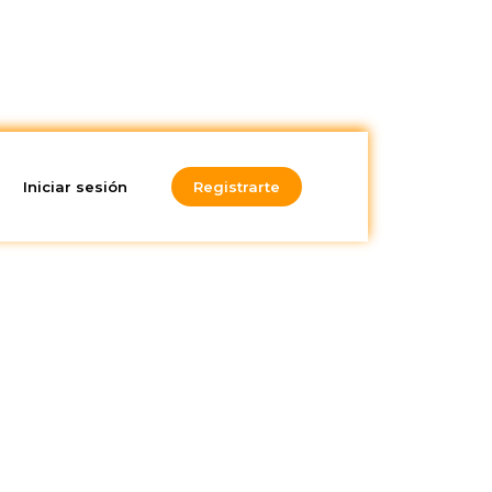
Iniciar sesión
Registrarte
¿Te gusta lo
que lees?
¡Suscríbete a nuestra
newsletter!