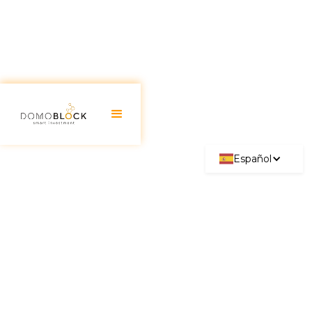
Español
Flipping Building: Guía
Completa 2026
August 18, 2025
El flipping inmobiliario ha cobrado popularidad
especialmente entre aquellos que buscan invertir
su capital en proyectos que prometen un retorno