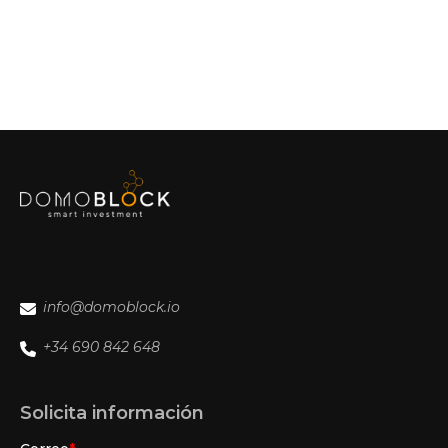
repartir tu inversión en distintos proyectos, estrategias
como inversores internacionales puedan acceder al
y ubicaciones.
mercado inmobiliario de forma sencilla.
Esto permite reducir riesgos y construir un portfolio
más equilibrado. Muchos inversores utilizan
Domoblock como herramienta para diversificar dentro
del sector inmobiliario sin necesidad de capital
elevado.
info@domoblock.io
+34 690 842 648
Solicita información