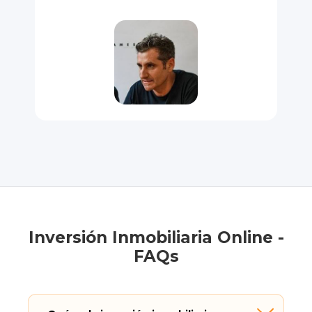
ex
re
Eq
Elen
Inversión Inmobiliaria Online -
FAQs