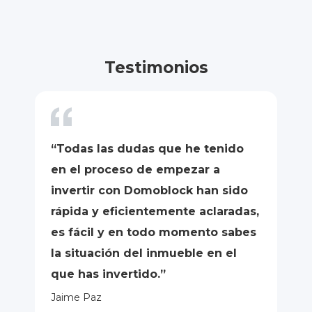
Testimonios
“C
“Todas las dudas que he tenido
D
en el proceso de empezar a
qu
invertir con Domoblock han sido
se
rápida y eficientemente aclaradas,
co
es fácil y en todo momento sabes
al
la situación del inmueble en el
in
que has invertido.”
Su
Jaime Paz