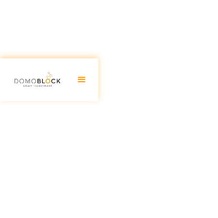
Tipos de Inversiones Inmobiliari
August 18, 2025
En este artículo abordamos algunos de los beneficios 
hora de realizar inversiones inmobiliarias, una forma d
tradicional éxito en el entorno inversionista, Domobl
mediante la democratización en el proceso gracias a la