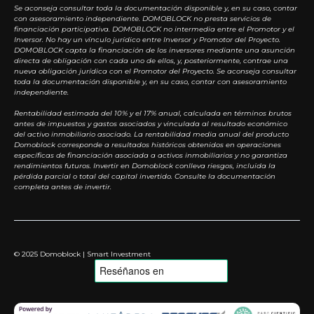
Se aconseja consultar toda la documentación disponible y, en su caso, contar
con asesoramiento independiente. DOMOBLOCK no presta servicios de
financiación participativa. DOMOBLOCK no intermedia entre el Promotor y el
Inversor. No hay un vínculo jurídico entre Inversor y Promotor del Proyecto.
DOMOBLOCK capta la financiación de los inversores mediante una asunción
directa de obligación con cada uno de ellos, y, posteriormente, contrae una
nueva obligación jurídica con el Promotor del Proyecto. Se aconseja consultar
toda la documentación disponible y, en su caso, contar con asesoramiento
independiente.
Rentabilidad estimada del 10% y el 17% anual, calculada en términos brutos
antes de impuestos y gastos asociados y vinculada al resultado económico
del activo inmobiliario asociado. La rentabilidad media anual del producto
Domoblock corresponde a resultados históricos obtenidos en operaciones
específicas de financiación asociada a activos inmobiliarios y no garantiza
rendimientos futuros. Invertir en Domoblock conlleva riesgos, incluida la
pérdida parcial o total del capital invertido. Consulte la documentación
completa antes de invertir.
© 2025 Domoblock | Smart Investment