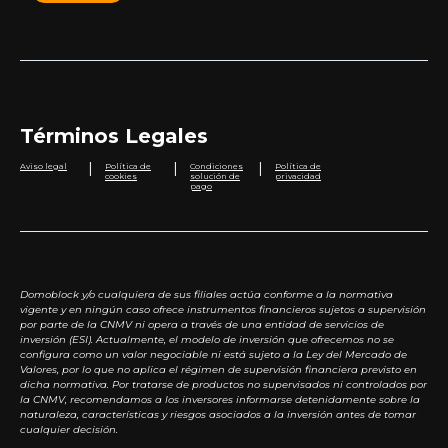
Términos Legales
|
|
|
Aviso legal
Política de
Condiciones
Política de
cookies
solución de
privacidad
pago
Domoblock y/o cualquiera de sus filiales actúa conforme a la normativa
vigente y en ningún caso ofrece instrumentos financieros sujetos a supervisión
por parte de la CNMV ni opera a través de una entidad de servicios de
inversión (ESI). Actualmente, el modelo de inversión que ofrecemos no se
configura como un valor negociable ni está sujeto a la Ley del Mercado de
Valores, por lo que no aplica el régimen de supervisión financiera previsto en
dicha normativa. Por tratarse de productos no supervisados ni controlados por
la CNMV, recomendamos a los inversores informarse detenidamente sobre la
naturaleza, características y riesgos asociados a la inversión antes de tomar
cualquier decisión.