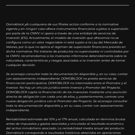
Domoblock y/o cualquiera de sus filiales actúa conforme a la normativa
vigente y en ningún caso ofrece instrumentos financieros sujetos a supervisión
por parte de la CNMV ni opera a través de una entidad de servicios de
inversión (ESI). Actualmente, el modelo de inversión que ofrecemos no se
configura como un valor negociable ni está sujeto a la Ley del Mercado de
Valores, por lo que no aplica el régimen de supervisión financiera previsto en
dicha normativa. Por tratarse de productos no supervisados ni controlados por
la CNMV, recomendamos a los inversores informarse detenidamente sobre la
naturaleza, características y riesgos asociados a la inversión antes de tomar
cualquier decisión.
Se aconseja consultar toda la documentación disponible y, en su caso, contar
con asesoramiento independiente. DOMOBLOCK no presta servicios de
financiación participativa. DOMOBLOCK no intermedia entre el Promotor y el
Inversor. No hay un vínculo jurídico entre Inversor y Promotor del Proyecto.
DOMOBLOCK capta la financiación de los inversores mediante una asunción
directa de obligación con cada uno de ellos, y, posteriormente, contrae una
nueva obligación jurídica con el Promotor del Proyecto. Se aconseja consultar
toda la documentación disponible y, en su caso, contar con asesoramiento
independiente.
Rentabilidad estimada del 10% y el 17% anual, calculada en términos brutos
antes de impuestos y gastos asociados y vinculada al resultado económico
del activo inmobiliario asociado. La rentabilidad media anual del producto
Domoblock corresponde a resultados históricos obtenidos en operaciones