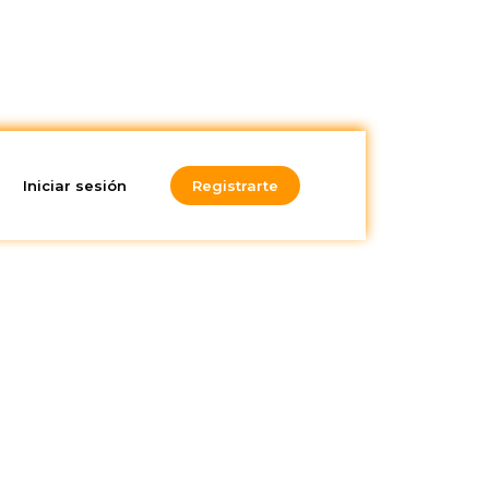
Iniciar sesión
Registrarte
¿Te gusta lo
que lees?
¡Suscríbete a nuestra
newsletter!
rar
s y, a