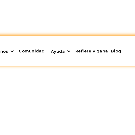
Comunidad
Refiere y gana
Blog
enos
Ayuda
es: Tipos, Cómo
itos
pción muy atractiva para aquellos que buscan comp
rsión. Este tipo de ventas ofrece opciones exclusiva