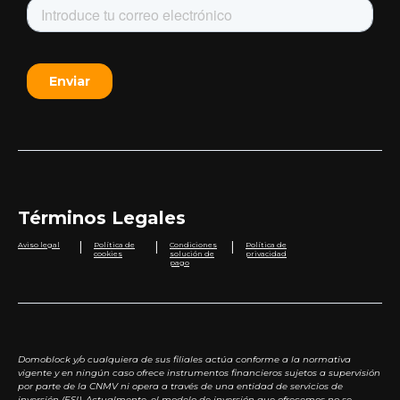
Términos Legales
|
|
|
Aviso legal
Política de
Condiciones
Política de
cookies
solución de
privacidad
pago
Domoblock y/o cualquiera de sus filiales actúa conforme a la normativa
vigente y en ningún caso ofrece instrumentos financieros sujetos a supervisión
por parte de la CNMV ni opera a través de una entidad de servicios de
inversión (ESI). Actualmente, el modelo de inversión que ofrecemos no se