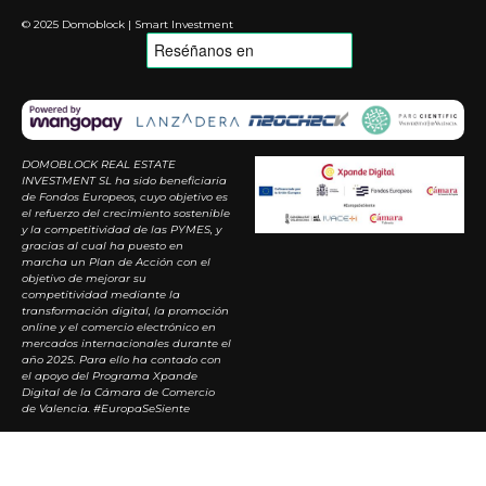
© 2025 Domoblock | Smart Investment
DOMOBLOCK REAL ESTATE
INVESTMENT SL ha sido beneficiaria
de Fondos Europeos, cuyo objetivo es
el refuerzo del crecimiento sostenible
y la competitividad de las PYMES, y
gracias al cual ha puesto en
marcha un Plan de Acción con el
objetivo de mejorar su
competitividad mediante la
transformación digital, la promoción
online y el comercio electrónico en
mercados internacionales durante el
año 2025. Para ello ha contado con
el apoyo del Programa Xpande
Digital de la Cámara de Comercio
de Valencia. #EuropaSeSiente