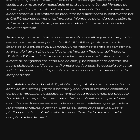
configura como un valor negociable ni está sujeto a la Ley del Mercado de
Valores, por lo que no aplica el régimen de supervisión financiera previsto en
dicha normativa. Por tratarse de productos no supervisados ni controlados por
la CNMV, recomendamos a los inversores informarse detenidamente sobre la
naturaleza, características y riesgos asociados a la inversión antes de tomar
cualquier decisión.
Se aconseja consultar toda la documentación disponible y, en su caso, contar
con asesoramiento independiente. DOMOBLOCK no presta servicios de
financiación participativa. DOMOBLOCK no intermedia entre el Promotor y el
Inversor. No hay un vínculo jurídico entre Inversor y Promotor del Proyecto.
DOMOBLOCK capta la financiación de los inversores mediante una asunción
directa de obligación con cada uno de ellos, y, posteriormente, contrae una
nueva obligación jurídica con el Promotor del Proyecto. Se aconseja consultar
toda la documentación disponible y, en su caso, contar con asesoramiento
independiente.
Rentabilidad estimada del 10% y el 17% anual, calculada en términos brutos
antes de impuestos y gastos asociados y vinculada al resultado económico
del activo inmobiliario asociado. La rentabilidad media anual del producto
Domoblock corresponde a resultados históricos obtenidos en operaciones
específicas de financiación asociada a activos inmobiliarios y no garantiza
rendimientos futuros. Invertir en Domoblock conlleva riesgos, incluida la
pérdida parcial o total del capital invertido. Consulte la documentación
completa antes de invertir.