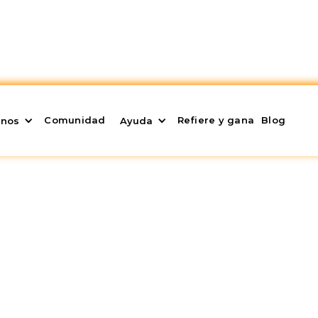
Comunidad
Refiere y gana
Blog
enos
Ayuda
n, Cómo usarlas y Mejo
ado la forma en que concebimos y manejamos el di
ién ha traído consigo desafíos de seguridad. En me