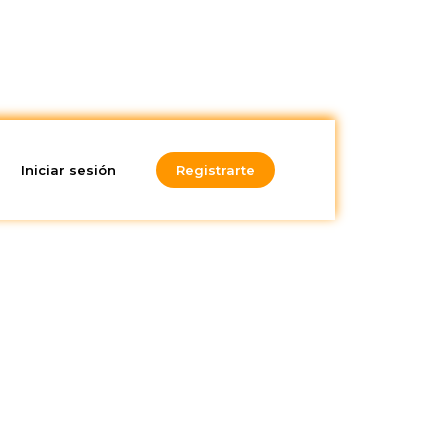
Iniciar sesión
Registrarte
¿Te gusta lo
res
que lees?
¡Suscríbete a nuestra
newsletter!
nero.
dio de