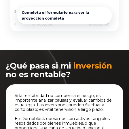
3
10.000,00€
31.000,00€
Completa el formulario para ver la
proyección completa
4
10.000,00€
41.000,00€
¿Qué pasa si mi
inversión
no es rentable?
Si la rentabilidad no compensa el riesgo, es
importante analizar causas y evaluar cambios de
estrategia. Las inversiones pueden fluctuar a
corto plazo; es vital tenervisión a largo plazo.
En Domoblock operamos con activos tangibles
respaldados por bienes inmuebles,lo que
proporciona una capa de seguridad adicional