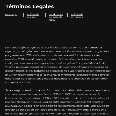
Términos Legales
|
|
|
Aviso legal
Política de
Condiciones
Política de
cookies
solución de
privacidad
pago
Domoblock y/o cualquiera de sus filiales actúa conforme a la normativa
vigente y en ningún caso ofrece instrumentos financieros sujetos a supervisión
por parte de la CNMV ni opera a través de una entidad de servicios de
inversión (ESI). Actualmente, el modelo de inversión que ofrecemos no se
configura como un valor negociable ni está sujeto a la Ley del Mercado de
Valores, por lo que no aplica el régimen de supervisión financiera previsto en
dicha normativa. Por tratarse de productos no supervisados ni controlados por
la CNMV, recomendamos a los inversores informarse detenidamente sobre la
naturaleza, características y riesgos asociados a la inversión antes de tomar
cualquier decisión.
Se aconseja consultar toda la documentación disponible y, en su caso, contar
con asesoramiento independiente. DOMOBLOCK no presta servicios de
financiación participativa. DOMOBLOCK no intermedia entre el Promotor y el
Inversor. No hay un vínculo jurídico entre Inversor y Promotor del Proyecto.
DOMOBLOCK capta la financiación de los inversores mediante una asunción
directa de obligación con cada uno de ellos, y, posteriormente, contrae una
nueva obligación jurídica con el Promotor del Proyecto. Se aconseja consultar