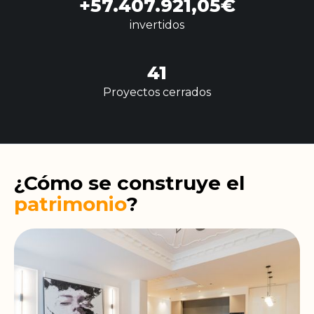
+
57.407.921,05
€
invertidos
41
Proyectos cerrados
¿Cómo se construye el
patrimonio
?