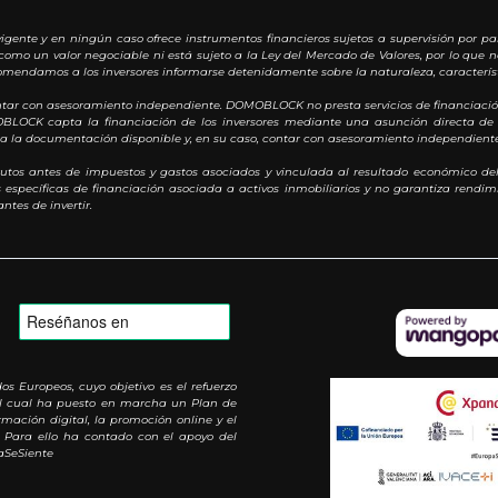
igente y en ningún caso ofrece instrumentos financieros sujetos a supervisión por pa
como un valor negociable ni está sujeto a la Ley del Mercado de Valores, por lo que n
omendamos a los inversores informarse detenidamente sobre la naturaleza, característi
ontar con asesoramiento independiente. DOMOBLOCK no presta servicios de financiación
MOBLOCK capta la financiación de los inversores mediante una asunción directa de 
oda la documentación disponible y, en su caso, contar con asesoramiento independiente
utos antes de impuestos y gastos asociados y vinculada al resultado económico del
specíficas de financiación asociada a activos inmobiliarios y no garantiza rendimie
ntes de invertir.
Europeos, cuyo objetivo es el refuerzo
 al cual ha puesto en marcha un Plan de
mación digital, la promoción online y el
 Para ello ha contado con el apoyo del
aSeSiente