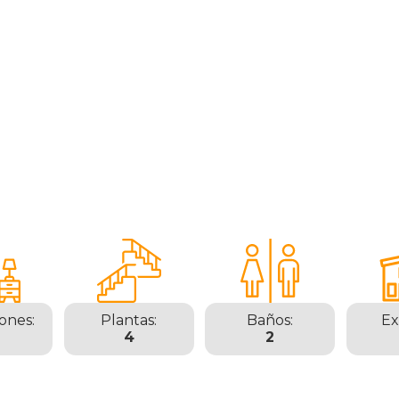
ones:
Plantas:
Baños:
Ex
4
2