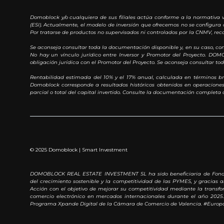
Domoblock y/o cualquiera de sus filiales actúa conforme a la normativa v
(ESI). Actualmente, el modelo de inversión que ofrecemos no se configura 
Por tratarse de productos no supervisados ni controlados por la CNMV, rec
Se aconseja consultar toda la documentación disponible y, en su caso, c
No hay un vínculo jurídico entre Inversor y Promotor del Proyecto. DO
obligación jurídica con el Promotor del Proyecto. Se aconseja consultar t
Rentabilidad estimada del 10% y el 17% anual, calculada en términos br
Domoblock corresponde a resultados históricos obtenidos en operaciones e
parcial o total del capital invertido. Consulte la documentación completa a
© 2025 Domoblock | Smart Investment
DOMOBLOCK REAL ESTATE INVESTMENT SL ha sido beneficiaria de Fondos 
del crecimiento sostenible y la competitividad de las PYMES, y gracias
Acción con el objetivo de mejorar su competitividad mediante la transfor
comercio electrónico en mercados internacionales durante el año 2025.
Programa Xpande Digital de la Cámara de Comercio de Valencia. #Europ