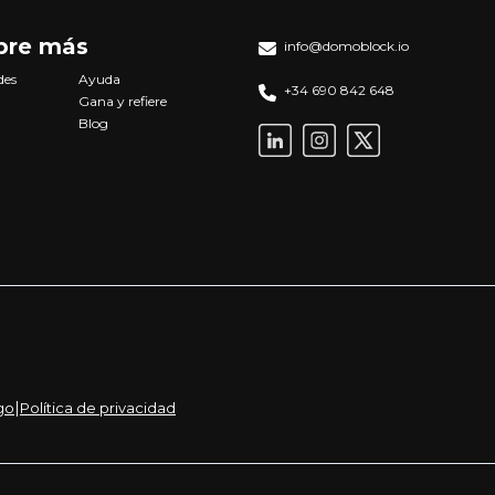
bre más
info@domoblock.io
des
Ayuda
+34 690 842 648
Gana y refiere
Blog
|
go
Política de privacidad