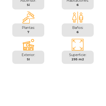
Ascensor:
Habitaciones:
Sí
6
Plantas:
Baños:
7
6
Exterior:
Superficie:
SI
295 m2
Madrid | Moncloa