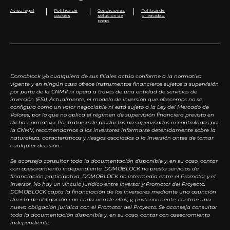
|
|
|
Aviso legal
Política de
Condiciones
Política de
cookies
solución de
privacidad
pago
Domoblock y/o cualquiera de sus filiales actúa conforme a la normativa
vigente y en ningún caso ofrece instrumentos financieros sujetos a supervisión
por parte de la CNMV ni opera a través de una entidad de servicios de
inversión (ESI). Actualmente, el modelo de inversión que ofrecemos no se
configura como un valor negociable ni está sujeto a la Ley del Mercado de
Valores, por lo que no aplica el régimen de supervisión financiera previsto en
dicha normativa. Por tratarse de productos no supervisados ni controlados por
la CNMV, recomendamos a los inversores informarse detenidamente sobre la
naturaleza, características y riesgos asociados a la inversión antes de tomar
cualquier decisión.
Se aconseja consultar toda la documentación disponible y, en su caso, contar
con asesoramiento independiente. DOMOBLOCK no presta servicios de
financiación participativa. DOMOBLOCK no intermedia entre el Promotor y el
Inversor. No hay un vínculo jurídico entre Inversor y Promotor del Proyecto.
DOMOBLOCK capta la financiación de los inversores mediante una asunción
directa de obligación con cada uno de ellos, y, posteriormente, contrae una
nueva obligación jurídica con el Promotor del Proyecto. Se aconseja consultar
toda la documentación disponible y, en su caso, contar con asesoramiento
independiente.