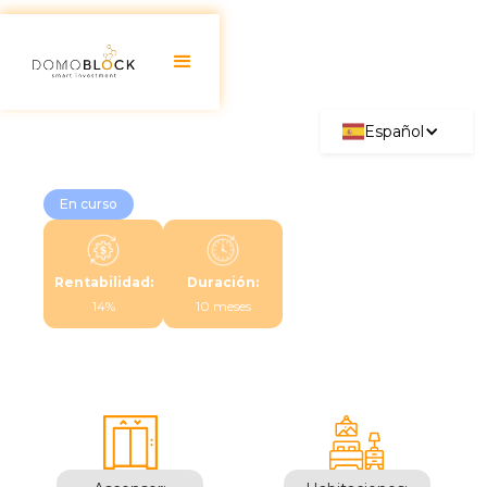
Español
En curso
Rentabilidad:
Duración:
14%
10 meses