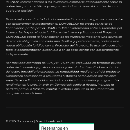
la CNMV, recomendamos a los inversores informarse detenidamente sobre la
naturaleza, características y riesgos asociados a la inversión antes de tomar
cualquier decisión.
Se aconseja consultar toda la documentación disponible y, en su caso, contar
con asesoramiento independiente. DOMOBLOCK no presta servicios de
financiación participativa. DOMOBLOCK no intermedia entre el Promotor y el
Inversor. No hay un vínculo jurídico entre Inversor y Promotor del Proyecto.
DOMOBLOCK capta la financiación de los inversores mediante una asunción
directa de obligación con cada uno de ellos, y, posteriormente, contrae una
nueva obligación jurídica con el Promotor del Proyecto. Se aconseja consultar
toda la documentación disponible y, en su caso, contar con asesoramiento
independiente.
Rentabilidad estimada del 10% y el 17% anual, calculada en términos brutos
antes de impuestos y gastos asociados y vinculada al resultado económico
del activo inmobiliario asociado. La rentabilidad media anual del producto
Domoblock corresponde a resultados históricos obtenidos en operaciones
específicas de financiación asociada a activos inmobiliarios y no garantiza
rendimientos futuros. Invertir en Domoblock conlleva riesgos, incluida la
pérdida parcial o total del capital invertido. Consulte la documentación
completa antes de invertir.
© 2025 Domoblock | Smart Investment