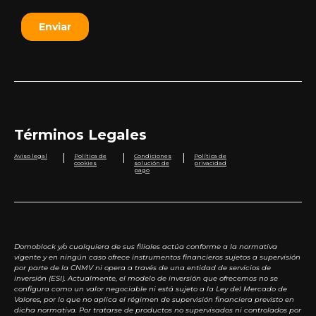
Términos Legales
|
|
|
Aviso legal
Política de
Condiciones
Política de
cookies
solución de
privacidad
pago
Domoblock y/o cualquiera de sus filiales actúa conforme a la normativa
vigente y en ningún caso ofrece instrumentos financieros sujetos a supervisión
por parte de la CNMV ni opera a través de una entidad de servicios de
inversión (ESI). Actualmente, el modelo de inversión que ofrecemos no se
configura como un valor negociable ni está sujeto a la Ley del Mercado de
Valores, por lo que no aplica el régimen de supervisión financiera previsto en
dicha normativa. Por tratarse de productos no supervisados ni controlados por