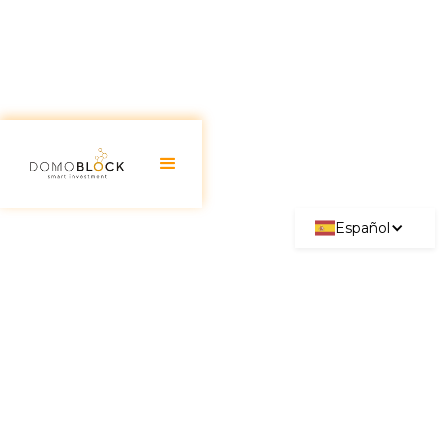
Español
Value Investing: Cómo
funciona (Guía 2026)
August 18, 2025
El Value Investing, o inversión en valor, es una
estrategia de inversión que se basa en adquirir
acciones de empresas cuyo valor en el mercado es