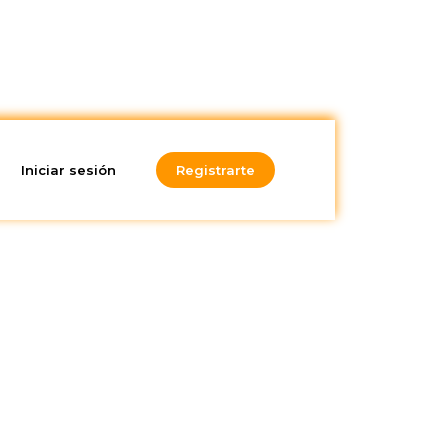
Iniciar sesión
Registrarte
¿Te gusta lo
que lees?
¡Suscríbete a nuestra
newsletter!
 vez
todos
a
gil y