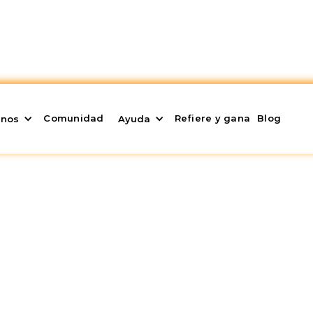
Comunidad
Refiere y gana
Blog
enos
Ayuda
k?
egerte contra la inflación? ¿Te has preguntado alguna
 tener que adquirir la propiedad completa y asumir 
r en tokens sin asumir altas volatilidades? Tener un
 en una fracción de inmueble de una forma rápida, á