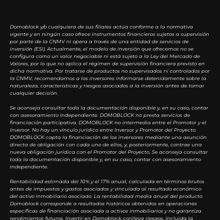
Domoblock y/o cualquiera de sus filiales actúa conforme a la normativa
vigente y en ningún caso ofrece instrumentos financieros sujetos a supervisión
por parte de la CNMV ni opera a través de una entidad de servicios de
inversión (ESI). Actualmente, el modelo de inversión que ofrecemos no se
configura como un valor negociable ni está sujeto a la Ley del Mercado de
Valores, por lo que no aplica el régimen de supervisión financiera previsto en
dicha normativa. Por tratarse de productos no supervisados ni controlados por
la CNMV, recomendamos a los inversores informarse detenidamente sobre la
naturaleza, características y riesgos asociados a la inversión antes de tomar
cualquier decisión.
Se aconseja consultar toda la documentación disponible y, en su caso, contar
con asesoramiento independiente. DOMOBLOCK no presta servicios de
financiación participativa. DOMOBLOCK no intermedia entre el Promotor y el
Inversor. No hay un vínculo jurídico entre Inversor y Promotor del Proyecto.
DOMOBLOCK capta la financiación de los inversores mediante una asunción
directa de obligación con cada uno de ellos, y, posteriormente, contrae una
nueva obligación jurídica con el Promotor del Proyecto. Se aconseja consultar
toda la documentación disponible y, en su caso, contar con asesoramiento
independiente.
Rentabilidad estimada del 10% y el 17% anual, calculada en términos brutos
antes de impuestos y gastos asociados y vinculada al resultado económico
del activo inmobiliario asociado. La rentabilidad media anual del producto
Domoblock corresponde a resultados históricos obtenidos en operaciones
específicas de financiación asociada a activos inmobiliarios y no garantiza
rendimientos futuros. Invertir en Domoblock conlleva riesgos, incluida la