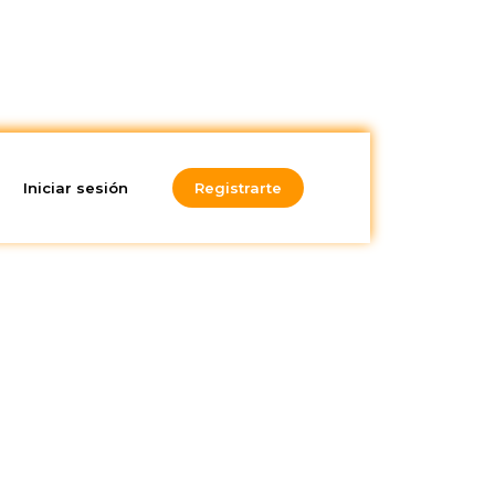
Iniciar sesión
Registrarte
¿Te gusta lo
que lees?
¡Suscríbete a nuestra
newsletter!