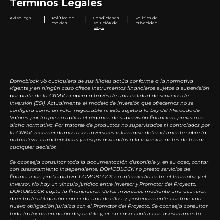
Términos Legales
|
|
|
Aviso legal
Política de
Condiciones
Política de
cookies
solución de
privacidad
pago
Domoblock y/o cualquiera de sus filiales actúa conforme a la normativa
vigente y en ningún caso ofrece instrumentos financieros sujetos a supervisión
por parte de la CNMV ni opera a través de una entidad de servicios de
inversión (ESI). Actualmente, el modelo de inversión que ofrecemos no se
configura como un valor negociable ni está sujeto a la Ley del Mercado de
Valores, por lo que no aplica el régimen de supervisión financiera previsto en
dicha normativa. Por tratarse de productos no supervisados ni controlados por
la CNMV, recomendamos a los inversores informarse detenidamente sobre la
naturaleza, características y riesgos asociados a la inversión antes de tomar
cualquier decisión.
Se aconseja consultar toda la documentación disponible y, en su caso, contar
con asesoramiento independiente. DOMOBLOCK no presta servicios de
financiación participativa. DOMOBLOCK no intermedia entre el Promotor y el
Inversor. No hay un vínculo jurídico entre Inversor y Promotor del Proyecto.
DOMOBLOCK capta la financiación de los inversores mediante una asunción
directa de obligación con cada uno de ellos, y, posteriormente, contrae una
nueva obligación jurídica con el Promotor del Proyecto. Se aconseja consultar
toda la documentación disponible y, en su caso, contar con asesoramiento