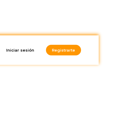
Iniciar sesión
Registrarte
¿Te gusta lo
que lees?
¡Suscríbete a nuestra
newsletter!
mente
un 70%