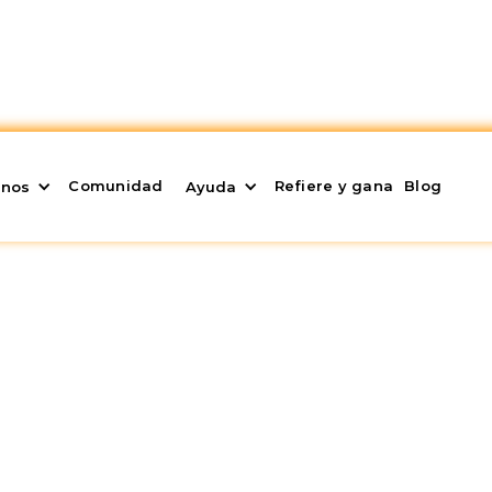
Comunidad
Refiere y gana
Blog
enos
Ayuda
e Ganar Dinero con
6
 caída. El precio del bitcoin se encuentra actual
o a caer por debajo de los 18.000$ en junio, más de 