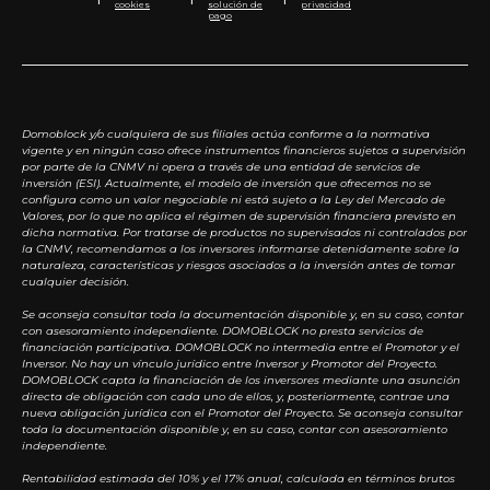
cookies
solución de
privacidad
pago
Domoblock y/o cualquiera de sus filiales actúa conforme a la normativa
vigente y en ningún caso ofrece instrumentos financieros sujetos a supervisión
por parte de la CNMV ni opera a través de una entidad de servicios de
inversión (ESI). Actualmente, el modelo de inversión que ofrecemos no se
configura como un valor negociable ni está sujeto a la Ley del Mercado de
Valores, por lo que no aplica el régimen de supervisión financiera previsto en
dicha normativa. Por tratarse de productos no supervisados ni controlados por
la CNMV, recomendamos a los inversores informarse detenidamente sobre la
naturaleza, características y riesgos asociados a la inversión antes de tomar
cualquier decisión.
Se aconseja consultar toda la documentación disponible y, en su caso, contar
con asesoramiento independiente. DOMOBLOCK no presta servicios de
financiación participativa. DOMOBLOCK no intermedia entre el Promotor y el
Inversor. No hay un vínculo jurídico entre Inversor y Promotor del Proyecto.
DOMOBLOCK capta la financiación de los inversores mediante una asunción
directa de obligación con cada uno de ellos, y, posteriormente, contrae una
nueva obligación jurídica con el Promotor del Proyecto. Se aconseja consultar
toda la documentación disponible y, en su caso, contar con asesoramiento
independiente.
Rentabilidad estimada del 10% y el 17% anual, calculada en términos brutos