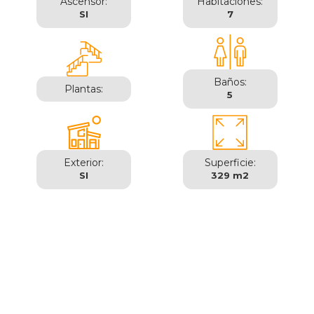
Ascensor:
Habitaciones:
SI
7
Baños:
Plantas:
5
Exterior:
Superficie:
SI
329 m2
Zaragoza | Gran Vía