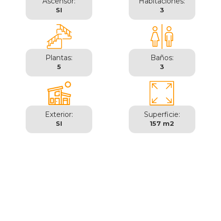
Ascensor:
Habitaciones:
SI
3
Plantas:
Baños:
5
3
Exterior:
Superficie:
SI
157 m2
Madrid | Barrio