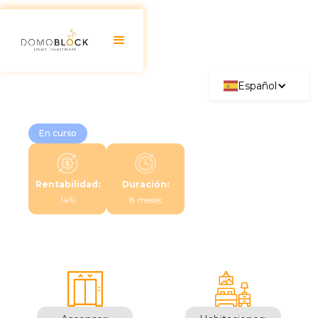
Español
En curso
Rentabilidad:
Duración:
14%
8 meses