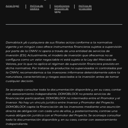
|
|
|
Aviso legal
Política de
Condiciones
Política de
cookies
solución de
privacidad
pago
Domoblock y/o cualquiera de sus filiales actúa conforme a la normativa
vigente y en ningún caso ofrece instrumentos financieros sujetos a supervisión
por parte de la CNMV ni opera a través de una entidad de servicios de
inversión (ESI). Actualmente, el modelo de inversión que ofrecemos no se
configura como un valor negociable ni está sujeto a la Ley del Mercado de
Valores, por lo que no aplica el régimen de supervisión financiera previsto en
dicha normativa. Por tratarse de productos no supervisados ni controlados por
la CNMV, recomendamos a los inversores informarse detenidamente sobre la
naturaleza, características y riesgos asociados a la inversión antes de tomar
cualquier decisión.
Se aconseja consultar toda la documentación disponible y, en su caso, contar
con asesoramiento independiente. DOMOBLOCK no presta servicios de
financiación participativa. DOMOBLOCK no intermedia entre el Promotor y el
Inversor. No hay un vínculo jurídico entre Inversor y Promotor del Proyecto.
DOMOBLOCK capta la financiación de los inversores mediante una asunción
directa de obligación con cada uno de ellos, y, posteriormente, contrae una
nueva obligación jurídica con el Promotor del Proyecto. Se aconseja consultar
toda la documentación disponible y, en su caso, contar con asesoramiento
independiente.