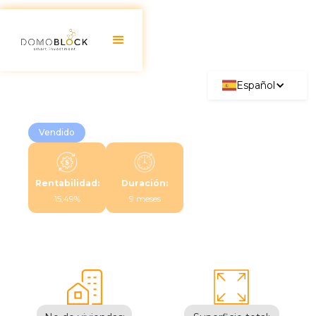
Español
Vendido
Rentabilidad:
Duración:
15,49%
9 meses