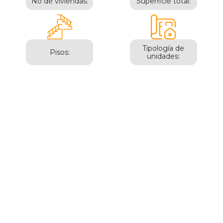
No de viviendas:
Superficie total:
Tipología de
Pisos:
unidades:
Castellón de la plana |
Centro
DOMO-CDP-2
Calle Enmig, 81