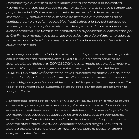
Domoblock y/o cualquiera de sus filiales actúa conforme a la normativa
vigente y en ningún caso ofrece instrumentos financieros sujetos a supervisión
por parte de la CNMV ni opera a través de una entidad de servicios de
inversión (ESI). Actualmente, el modelo de inversión que ofrecemos no se
configura como un valor negociable ni está sujeto a la Ley del Mercado de
Valores, por lo que no aplica el régimen de supervisión financiera previsto en
dicha normativa. Por tratarse de productos no supervisados ni controlados por
la CNMV, recomendamos a los inversores informarse detenidamente sobre la
naturaleza, características y riesgos asociados a la inversión antes de tomar
cualquier decisión.
Se aconseja consultar toda la documentación disponible y, en su caso, contar
con asesoramiento independiente. DOMOBLOCK no presta servicios de
financiación participativa. DOMOBLOCK no intermedia entre el Promotor y el
Inversor. No hay un vínculo jurídico entre Inversor y Promotor del Proyecto.
DOMOBLOCK capta la financiación de los inversores mediante una asunción
directa de obligación con cada uno de ellos, y, posteriormente, contrae una
nueva obligación jurídica con el Promotor del Proyecto. Se aconseja consultar
toda la documentación disponible y, en su caso, contar con asesoramiento
independiente.
Rentabilidad estimada del 10% y el 17% anual, calculada en términos brutos
antes de impuestos y gastos asociados y vinculada al resultado económico
del activo inmobiliario asociado. La rentabilidad media anual del producto
Domoblock corresponde a resultados históricos obtenidos en operaciones
específicas de financiación asociada a activos inmobiliarios y no garantiza
rendimientos futuros. Invertir en Domoblock conlleva riesgos, incluida la
pérdida parcial o total del capital invertido. Consulte la documentación
completa antes de invertir.