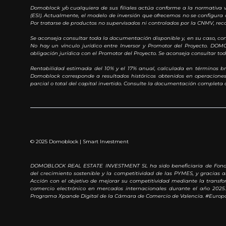
Domoblock y/o cualquiera de sus filiales actúa conforme a la normativa v
(ESI). Actualmente, el modelo de inversión que ofrecemos no se configura 
Por tratarse de productos no supervisados ni controlados por la CNMV, rec
Se aconseja consultar toda la documentación disponible y, en su caso, c
No hay un vínculo jurídico entre Inversor y Promotor del Proyecto. DO
obligación jurídica con el Promotor del Proyecto. Se aconseja consultar t
Rentabilidad estimada del 10% y el 17% anual, calculada en términos br
Domoblock corresponde a resultados históricos obtenidos en operaciones e
parcial o total del capital invertido. Consulte la documentación completa a
© 2025 Domoblock | Smart Investment
DOMOBLOCK REAL ESTATE INVESTMENT SL ha sido beneficiaria de Fondos 
del crecimiento sostenible y la competitividad de las PYMES, y gracias
Acción con el objetivo de mejorar su competitividad mediante la transfor
comercio electrónico en mercados internacionales durante el año 2025.
Programa Xpande Digital de la Cámara de Comercio de Valencia. #Europ