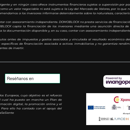
igente y en ningún caso ofrece instrumentos financieros sujetos a supervisión por pa
como un valor negociable ni está sujeto a la Ley del Mercado de Valores, por lo que n
omendamos a los inversores informarse detenidamente sobre la naturaleza, característi
ontar con asesoramiento independiente. DOMOBLOCK no presta servicios de financiación
MOBLOCK capta la financiación de los inversores mediante una asunción directa de 
oda la documentación disponible y, en su caso, contar con asesoramiento independiente
utos antes de impuestos y gastos asociados y vinculada al resultado económico del
specíficas de financiación asociada a activos inmobiliarios y no garantiza rendimie
ntes de invertir.
Europeos, cuyo objetivo es el refuerzo
 al cual ha puesto en marcha un Plan de
mación digital, la promoción online y el
 Para ello ha contado con el apoyo del
aSeSiente