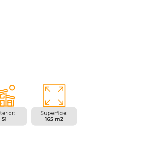
terior:
Superficie:
Si
165 m2