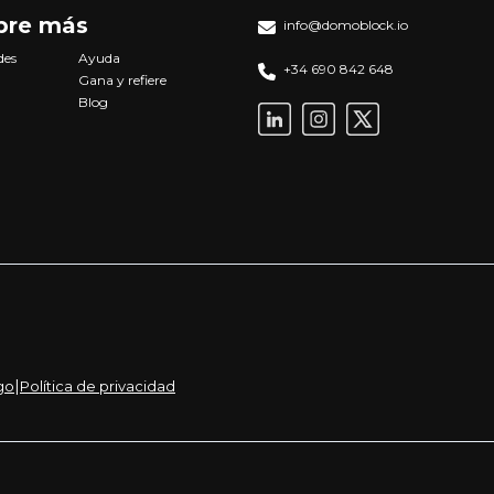
bre más
info@domoblock.io
des
Ayuda
+34 690 842 648
Gana y refiere
Blog
|
go
Política de privacidad