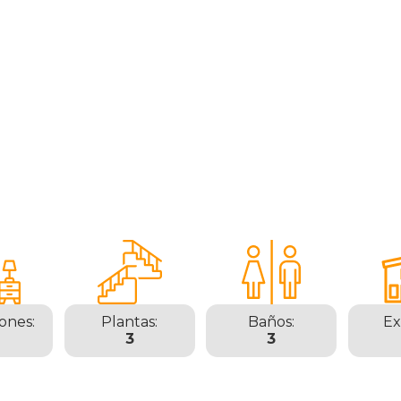
ones:
Plantas:
Baños:
Ex
3
3