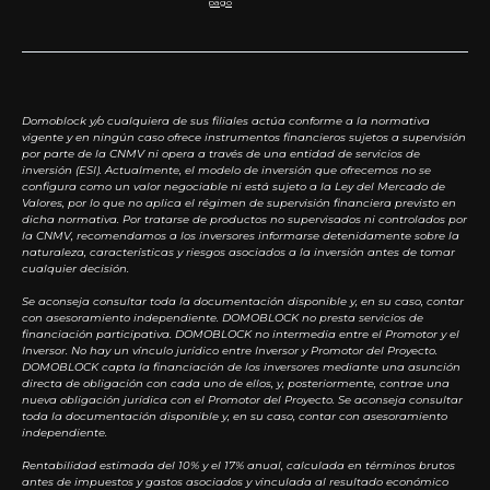
pago
Domoblock y/o cualquiera de sus filiales actúa conforme a la normativa
vigente y en ningún caso ofrece instrumentos financieros sujetos a supervisión
por parte de la CNMV ni opera a través de una entidad de servicios de
inversión (ESI). Actualmente, el modelo de inversión que ofrecemos no se
configura como un valor negociable ni está sujeto a la Ley del Mercado de
Valores, por lo que no aplica el régimen de supervisión financiera previsto en
dicha normativa. Por tratarse de productos no supervisados ni controlados por
la CNMV, recomendamos a los inversores informarse detenidamente sobre la
naturaleza, características y riesgos asociados a la inversión antes de tomar
cualquier decisión.
Se aconseja consultar toda la documentación disponible y, en su caso, contar
con asesoramiento independiente. DOMOBLOCK no presta servicios de
financiación participativa. DOMOBLOCK no intermedia entre el Promotor y el
Inversor. No hay un vínculo jurídico entre Inversor y Promotor del Proyecto.
DOMOBLOCK capta la financiación de los inversores mediante una asunción
directa de obligación con cada uno de ellos, y, posteriormente, contrae una
nueva obligación jurídica con el Promotor del Proyecto. Se aconseja consultar
toda la documentación disponible y, en su caso, contar con asesoramiento
independiente.
Rentabilidad estimada del 10% y el 17% anual, calculada en términos brutos
antes de impuestos y gastos asociados y vinculada al resultado económico