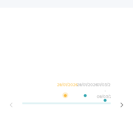
28/01/2026
28/01/2026
01/03/2026
25/10/20
-
-
08/03/2026
01/11/202
estimad