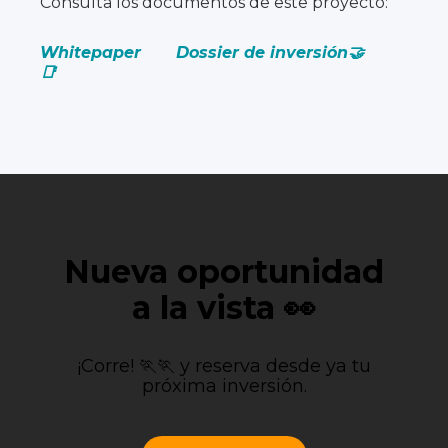
Consulta los documentos de este proyecto:
Whitepaper
Dossier de inversión🤝
📑
Nueva oportunidad
a la vista 👀
¡Corre! 🏃🏃 y reserva desde ya tu
próxima inversión.