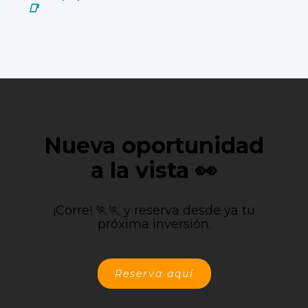
📑
Nueva oportunidad
a la vista 👀
¡Corre! 🏃🏃 y reserva desde ya tu
próxima inversión.
Reserva aquí