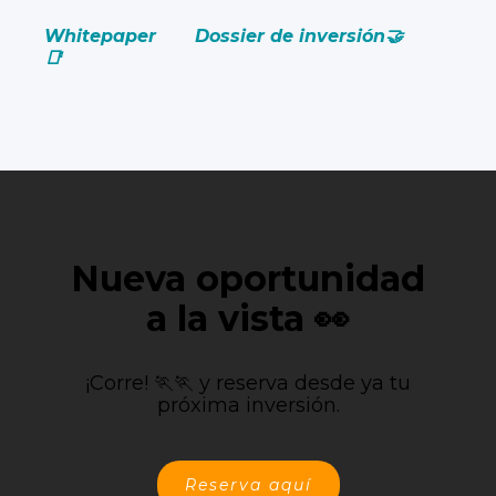
Whitepaper
Dossier de inversión🤝
📑
Nueva oportunidad
a la vista 👀
¡Corre! 🏃🏃 y reserva desde ya tu
próxima inversión.
Reserva aquí