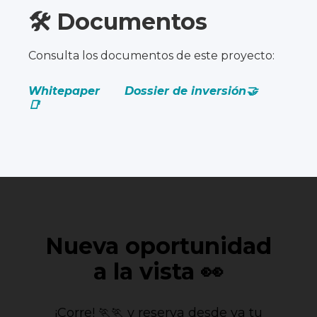
🛠️ Documentos
Consulta los documentos de este proyecto:
Whitepaper
Dossier de inversión🤝
📑
Nueva oportunidad
a la vista 👀
¡Corre! 🏃🏃 y reserva desde ya tu