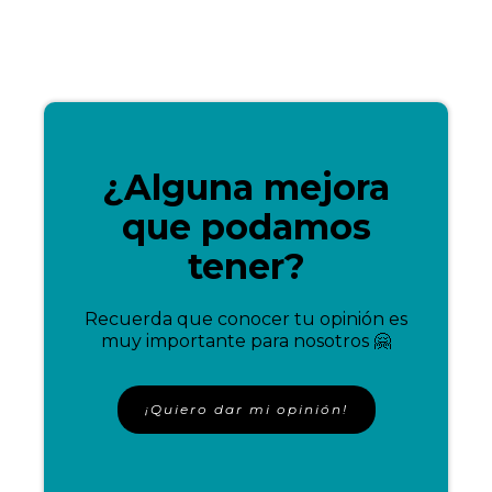
¿Alguna mejora
que podamos
tener?
Recuerda que conocer tu opinión es
muy importante para nosotros 🤗
¡Quiero dar mi opinión!