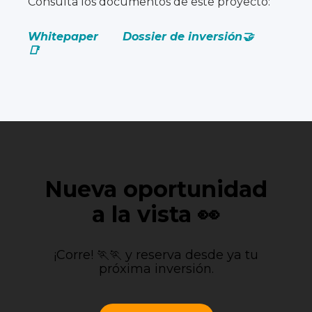
Consulta los documentos de este proyecto:
Whitepaper
Dossier de inversión🤝
📑
Nueva oportunidad
a la vista 👀
¡Corre! 🏃🏃 y reserva desde ya tu
próxima inversión.