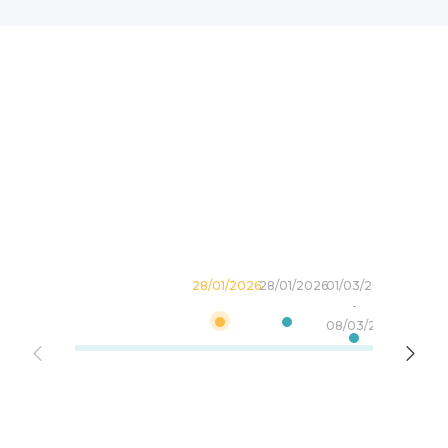
28/01/2026
28/01/2026
01/03/2026
25/10/20
-
-
08/03/2026
01/11/202
estimad