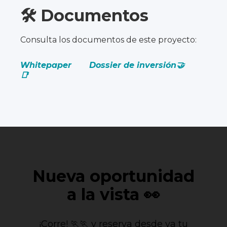
🛠️ Documentos
Consulta los documentos de este proyecto:
Whitepaper
Dossier de inversión🤝
📑
Nueva oportunidad
a la vista 👀
¡Corre! 🏃🏃 y reserva desde ya tu